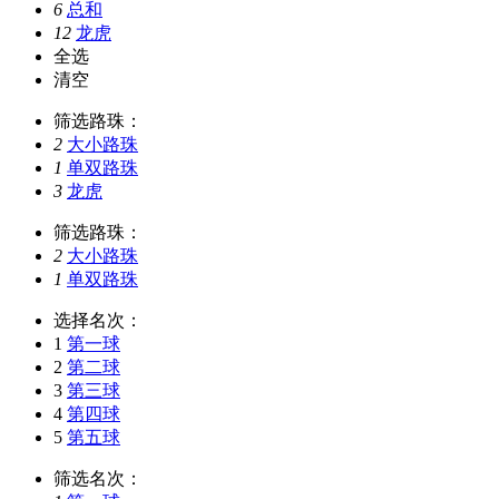
6
总和
12
龙虎
全选
清空
筛选路珠：
2
大小路珠
1
单双路珠
3
龙虎
筛选路珠：
2
大小路珠
1
单双路珠
选择名次：
1
第一球
2
第二球
3
第三球
4
第四球
5
第五球
筛选名次：