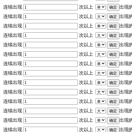
连续出现
次以上
出现
连续出现
次以上
出现
连续出现
次以上
出现
连续出现
次以上
出现
连续出现
次以上
出现
连续出现
次以上
出现
连续出现
次以上
出现
连续出现
次以上
出现
连续出现
次以上
出现
连续出现
次以上
出现
连续出现
次以上
出现
连续出现
次以上
出现
连续出现
次以上
出现
连续出现
次以上
出现