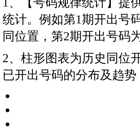
1、【号码规律统计】提
统计。例如第1期开出号码
同位置，第2期开出号码为
2、柱形图表为历史同位
已开出号码的分布及趋势