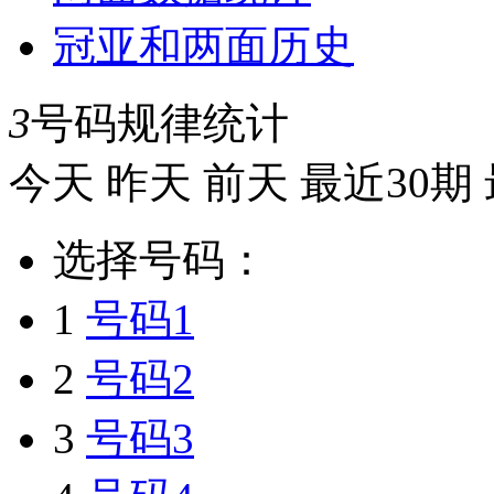
冠亚和两面历史
3
号码规律统计
今天
昨天
前天
最近30期
选择号码：
1
号码1
2
号码2
3
号码3