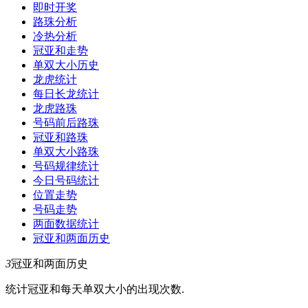
即时开奖
路珠分析
冷热分析
冠亚和走势
单双大小历史
龙虎统计
每日长龙统计
龙虎路珠
号码前后路珠
冠亚和路珠
单双大小路珠
号码规律统计
今日号码统计
位置走势
号码走势
两面数据统计
冠亚和两面历史
3
冠亚和两面历史
统计冠亚和每天单双大小的出现次数.