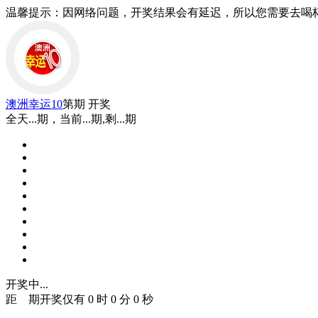
温馨提示：因网络问题，开奖结果会有延迟，所以您需要去喝
澳洲幸运10
第
期 开奖
全天
...
期，当前
...
期,剩
...
期
开奖中...
距
期开奖仅有
0
时
0
分
0
秒