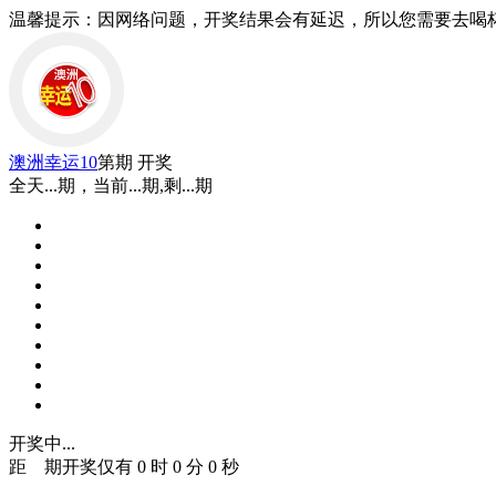
温馨提示：因网络问题，开奖结果会有延迟，所以您需要去喝
澳洲幸运10
第
期 开奖
全天
...
期，当前
...
期,剩
...
期
开奖中...
距
期开奖仅有
0
时
0
分
0
秒