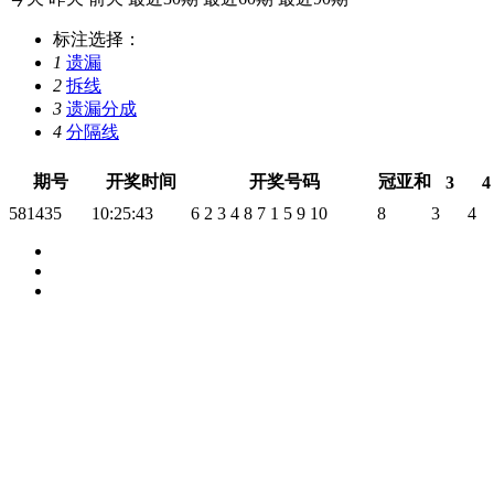
标注选择：
1
遗漏
2
拆线
3
遗漏分成
4
分隔线
期号
开奖时间
开奖号码
冠亚和
3
4
581435
10:25:43
6 2 3 4 8 7 1 5 9 10
8
3
4