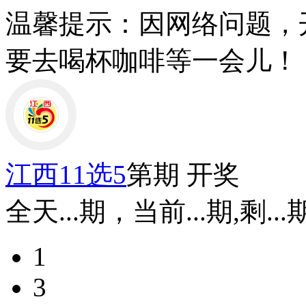
温馨提示：因网络问题，
要去喝杯咖啡等一会儿！
江西11选5
第
期 开奖
全天
...
期，当前
...
期,剩
...
1
3