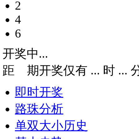
2
4
6
开奖中...
距
期开奖仅有
...
时
...
即时开奖
路珠分析
单双大小历史