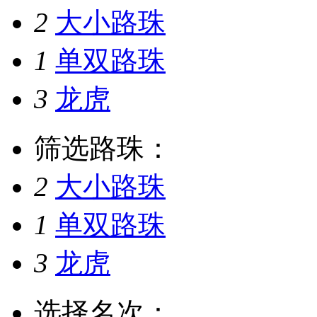
2
大小路珠
1
单双路珠
3
龙虎
筛选路珠：
2
大小路珠
1
单双路珠
3
龙虎
选择名次：