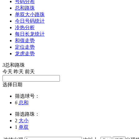
号码分布
总和路珠
单双大小路珠
今日号码统计
冷热分析
每日长龙统计
和值走势
定位走势
龙虎走势
3
总和路珠
今天
昨天
前天
选择日期
筛选球号：
6
总和
筛选路珠：
2
大小
1
单双