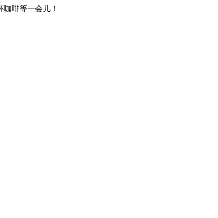
杯咖啡等一会儿！