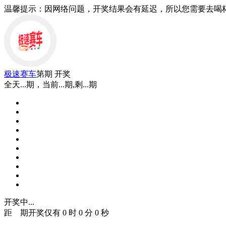
温馨提示：因网络问题，开奖结果会有延迟，所以您需要去喝
极速赛车
第
期 开奖
全天
...
期，当前
...
期,剩
...
期
开奖中...
距
期开奖仅有
0
时
0
分
0
秒