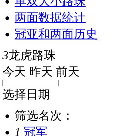
单双大小路珠
两面数据统计
冠亚和两面历史
3
龙虎路珠
今天
昨天
前天
选择日期
筛选名次：
1
冠军