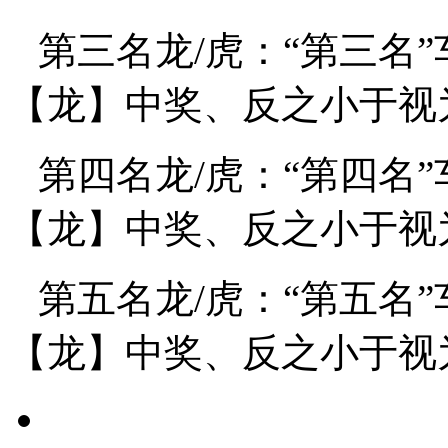
第三名龙/虎：“第三名”
【龙】中奖、反之小于视
第四名龙/虎：“第四名”
【龙】中奖、反之小于视
第五名龙/虎：“第五名”
【龙】中奖、反之小于视