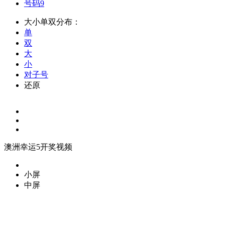
号码9
大小单双分布：
单
双
大
小
对子号
还原
澳洲幸运5开奖视频
小屏
中屏