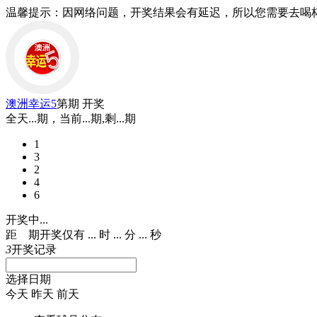
温馨提示：因网络问题，开奖结果会有延迟，所以您需要去喝
澳洲幸运5
第
期 开奖
全天
...
期，当前
...
期,剩
...
期
1
3
2
4
6
开奖中...
距
期开奖仅有
...
时
...
分
...
秒
3
开奖记录
选择日期
今天
昨天
前天