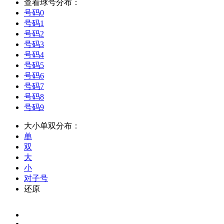
查看球号分布：
号码0
号码1
号码2
号码3
号码4
号码5
号码6
号码7
号码8
号码9
大小单双分布：
单
双
大
小
对子号
还原