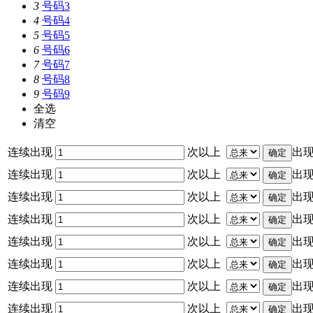
3
号码3
4
号码4
5
号码5
6
号码6
7
号码7
8
号码8
9
号码9
全选
清空
连续出现
次以上
出现
连续出现
次以上
出现
连续出现
次以上
出现
连续出现
次以上
出现
连续出现
次以上
出现
连续出现
次以上
出现
连续出现
次以上
出现
连续出现
次以上
出现