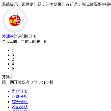
温馨提示：因网络问题，开奖结果会有延迟，所以您需要去喝
澳洲幸运5
第
期 开奖
全天
...
期，当前
...
期,剩
...
期
1
3
2
4
6
开奖中...
距
期开奖仅有
0
时
0
分
0
秒
即时开奖
路珠分析
综合分析
冷热分析