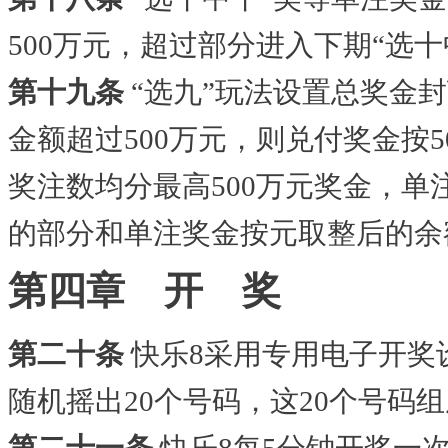
500万元，超过部分进入下期“选十
第十九条
“选九”玩法设置总奖金
金额超过500万元，则兑付奖金按5
奖注数均分最高500万元奖金，单
的部分和单注奖金按元取整后的余
第四章 开 奖
第二十条
快乐8采用专用电子开奖
随机摇出20个号码，这20个号码