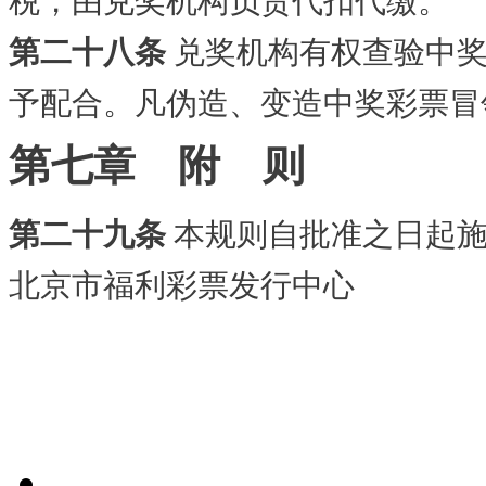
税，由兑奖机构负责代扣代缴。
第二十八条
兑奖机构有权查验中奖
予配合。凡伪造、变造中奖彩票冒
第七章 附 则
第二十九条
本规则自批准之日起
北京市福利彩票发行中心