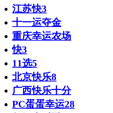
江苏快3
十一运夺金
重庆幸运农场
快3
11选5
北京快乐8
广西快乐十分
PC蛋蛋幸运28