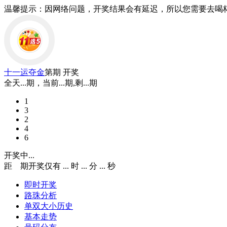
温馨提示：因网络问题，开奖结果会有延迟，所以您需要去喝
十一运夺金
第
期 开奖
全天
...
期，当前
...
期,剩
...
期
1
3
2
4
6
开奖中...
距
期开奖仅有
...
时
...
分
...
秒
即时开奖
路珠分析
单双大小历史
基本走势