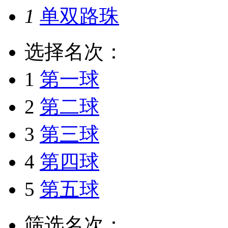
1
单双路珠
选择名次：
1
第一球
2
第二球
3
第三球
4
第四球
5
第五球
筛选名次：