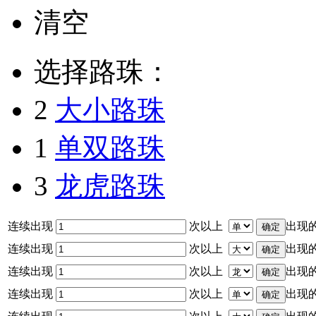
清空
选择路珠：
2
大小路珠
1
单双路珠
3
龙虎路珠
连续出现
次以上
出现
连续出现
次以上
出现
连续出现
次以上
出现
连续出现
次以上
出现