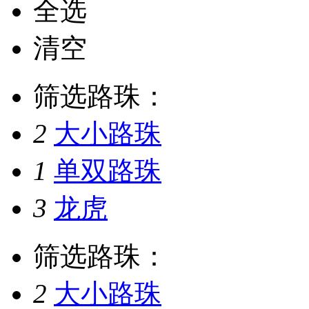
全选
清空
筛选路珠：
2
大小路珠
1
单双路珠
3
龙虎
筛选路珠：
2
大小路珠