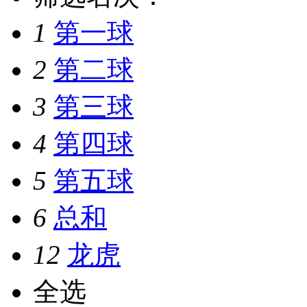
1
第一球
2
第二球
3
第三球
4
第四球
5
第五球
6
总和
12
龙虎
全选