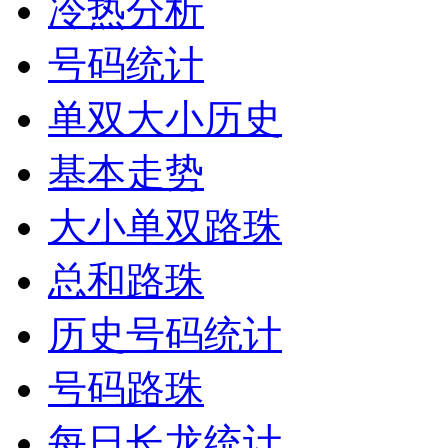
冷热分析
号码统计
单双大小历史
基本走势
大小单双路珠
总和路珠
历史号码统计
号码路珠
每日长龙统计