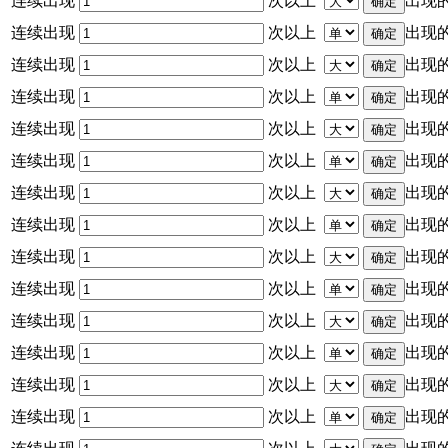
连续出现
次以上
出现
连续出现
次以上
出现
连续出现
次以上
出现
连续出现
次以上
出现
连续出现
次以上
出现
连续出现
次以上
出现
连续出现
次以上
出现
连续出现
次以上
出现
连续出现
次以上
出现
连续出现
次以上
出现
连续出现
次以上
出现
连续出现
次以上
出现
连续出现
次以上
出现
连续出现
次以上
出现