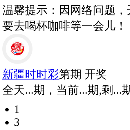
温馨提示：因网络问题，
要去喝杯咖啡等一会儿！
新疆时时彩
第
期 开奖
全天
...
期，当前
...
期,剩
...
1
3