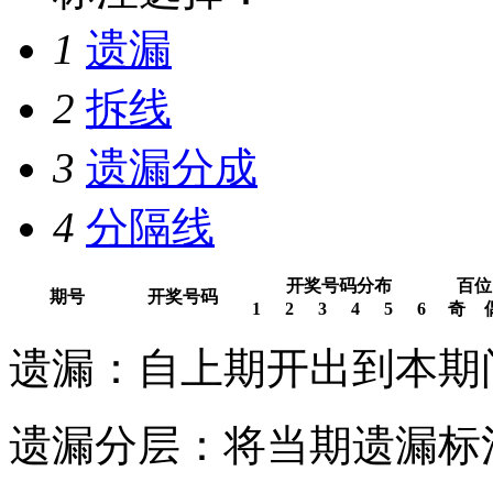
1
遗漏
2
拆线
3
遗漏分成
4
分隔线
开奖号码分布
百位
期号
开奖号码
1
2
3
4
5
6
奇
遗漏：自上期开出到本期
遗漏分层：将当期遗漏标