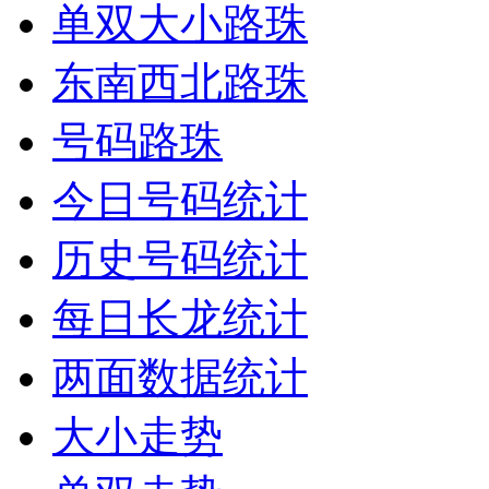
单双大小路珠
东南西北路珠
号码路珠
今日号码统计
历史号码统计
每日长龙统计
两面数据统计
大小走势