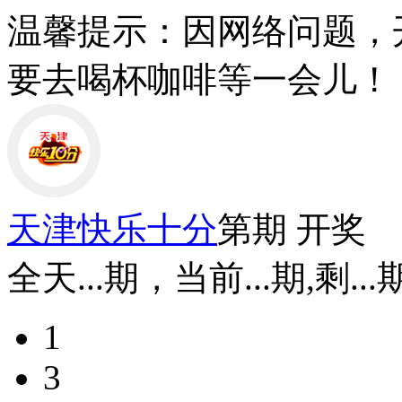
温馨提示：因网络问题，
要去喝杯咖啡等一会儿！
天津快乐十分
第
期 开奖
全天
...
期，当前
...
期,剩
...
1
3