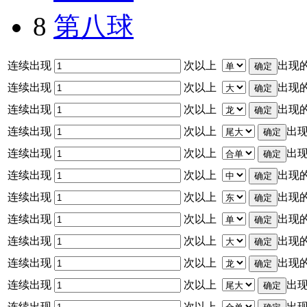
8
第八球
连续出现
次以上
出现
连续出现
次以上
出现
连续出现
次以上
出现
连续出现
次以上
出现
连续出现
次以上
出现
连续出现
次以上
出现
连续出现
次以上
出现
连续出现
次以上
出现
连续出现
次以上
出现
连续出现
次以上
出现
连续出现
次以上
出现
连续出现
次以上
出现