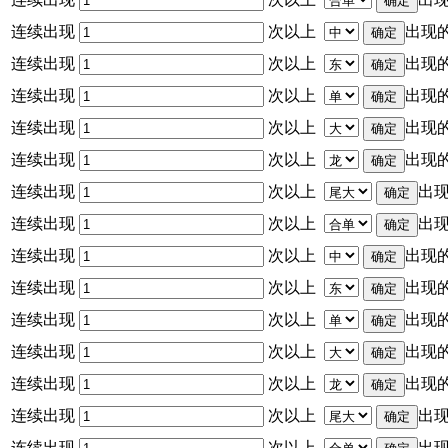
连续出现
次以上
出现
连续出现
次以上
出现
连续出现
次以上
出现
连续出现
次以上
出现
连续出现
次以上
出现
连续出现
次以上
出现
连续出现
次以上
出现
连续出现
次以上
出现
连续出现
次以上
出现
连续出现
次以上
出现
连续出现
次以上
出现
连续出现
次以上
出现
连续出现
次以上
出现
连续出现
次以上
出现