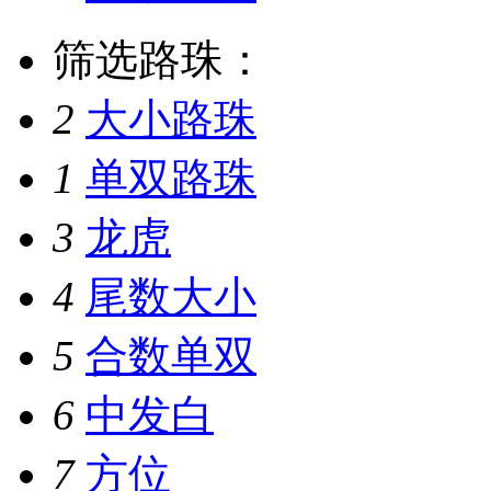
筛选路珠：
2
大小路珠
1
单双路珠
3
龙虎
4
尾数大小
5
合数单双
6
中发白
7
方位