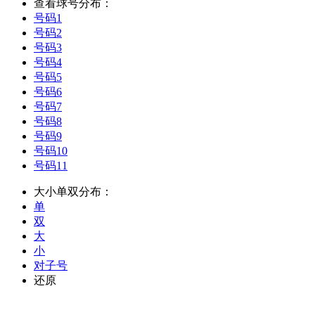
查看球号分布：
号码1
号码2
号码3
号码4
号码5
号码6
号码7
号码8
号码9
号码10
号码11
大小单双分布：
单
双
大
小
对子号
还原